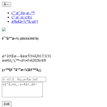
Ã—
ç”¨æˆ·èµ„æ–™
ç”¨æˆ·ä¿¡ç®±
æ‰€å»ºçºªå¿µé¦†
è¯ºå°”æ›¼
(ID10439878)
æ³¨å†Œæ—¥æœŸï¼š2017/3/31
æœ€è¿‘ç™»å½•ï¼š2026/4/8
ç»™[
è¯ºå°”æ›¼
]å†™ä¿¡
å‘é€