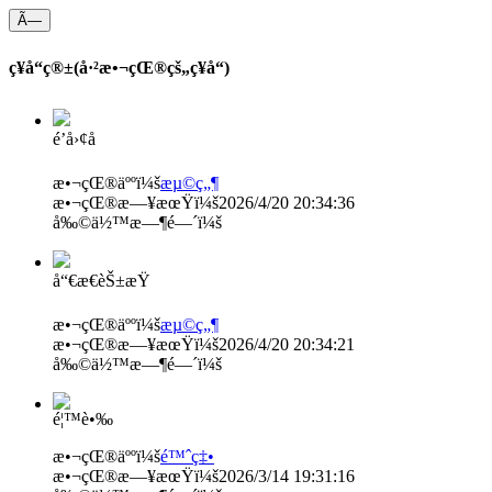
Ã—
ç¥­å“ç®±(å·²æ•¬çŒ®çš„ç¥­å“)
é’å›¢å­
æ•¬çŒ®äººï¼š
æµ©ç„¶
æ•¬çŒ®æ—¥æœŸï¼š
2026/4/20 20:34:36
å‰©ä½™æ—¶é—´ï¼š
å“€æ€èŠ±æŸ
æ•¬çŒ®äººï¼š
æµ©ç„¶
æ•¬çŒ®æ—¥æœŸï¼š
2026/4/20 20:34:21
å‰©ä½™æ—¶é—´ï¼š
é¦™è•‰
æ•¬çŒ®äººï¼š
é™ˆç‡•
æ•¬çŒ®æ—¥æœŸï¼š
2026/3/14 19:31:16