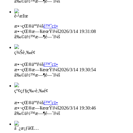
å‰©ä½™æ—¶é—´ï¼š
è‹¹æžœ
æ•¬çŒ®äººï¼š
é™ˆç‡•
æ•¬çŒ®æ—¥æœŸï¼š
2026/3/14 19:31:08
å‰©ä½™æ—¶é—´ï¼š
ç¾Šè‚‰é¢
æ•¬çŒ®äººï¼š
é™ˆç‡•
æ•¬çŒ®æ—¥æœŸï¼š
2026/3/14 19:30:54
å‰©ä½™æ—¶é—´ï¼š
çº¢çƒ§ç‰›è‚‰é¢
æ•¬çŒ®äººï¼š
é™ˆç‡•
æ•¬çŒ®æ—¥æœŸï¼š
2026/3/14 19:30:46
å‰©ä½™æ—¶é—´ï¼š
å¯¿æ¡ƒåŒ…