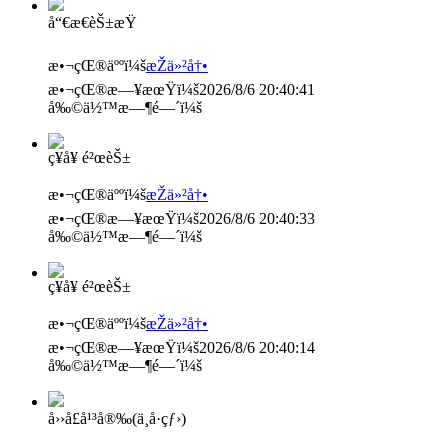
å“€æ€èŠ±æŸ
æ•¬çŒ®äººï¼š
æŽä»²å†•
æ•¬çŒ®æ—¥æœŸï¼š
2026/8/6 20:40:41
å‰©ä½™æ—¶é—´ï¼š
ç¥­å¥ é²œèŠ±
æ•¬çŒ®äººï¼š
æŽä»²å†•
æ•¬çŒ®æ—¥æœŸï¼š
2026/8/6 20:40:33
å‰©ä½™æ—¶é—´ï¼š
ç¥­å¥ é²œèŠ±
æ•¬çŒ®äººï¼š
æŽä»²å†•
æ•¬çŒ®æ—¥æœŸï¼š
2026/8/6 20:40:14
å‰©ä½™æ—¶é—´ï¼š
å››å­£å¹³å®‰(ä¸­å·çƒ›)