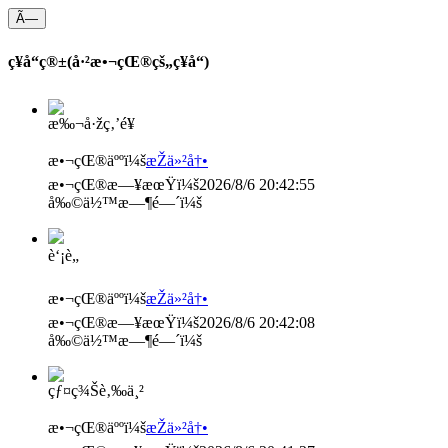
Ã—
ç¥­å“ç®±(å·²æ•¬çŒ®çš„ç¥­å“)
æ‰¬å·žç‚’é¥­
æ•¬çŒ®äººï¼š
æŽä»²å†•
æ•¬çŒ®æ—¥æœŸï¼š
2026/8/6 20:42:55
å‰©ä½™æ—¶é—´ï¼š
è‘¡è„
æ•¬çŒ®äººï¼š
æŽä»²å†•
æ•¬çŒ®æ—¥æœŸï¼š
2026/8/6 20:42:08
å‰©ä½™æ—¶é—´ï¼š
çƒ¤ç¾Šè‚‰ä¸²
æ•¬çŒ®äººï¼š
æŽä»²å†•