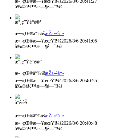
æ•¬çŒ®æ—¥æœŸï¼š
2026/8/6 20:41:27
å‰©ä½™æ—¶é—´ï¼š
æ°¸ç”Ÿé“­è®°
æ•¬çŒ®äººï¼š
æŽä»²å†•
æ•¬çŒ®æ—¥æœŸï¼š
2026/8/6 20:41:05
å‰©ä½™æ—¶é—´ï¼š
æ°¸ç”Ÿé“­è®°
æ•¬çŒ®äººï¼š
æŽä»²å†•
æ•¬çŒ®æ—¥æœŸï¼š
2026/8/6 20:40:55
å‰©ä½™æ—¶é—´ï¼š
å°é›èŠ
æ•¬çŒ®äººï¼š
æŽä»²å†•
æ•¬çŒ®æ—¥æœŸï¼š
2026/8/6 20:40:48
å‰©ä½™æ—¶é—´ï¼š