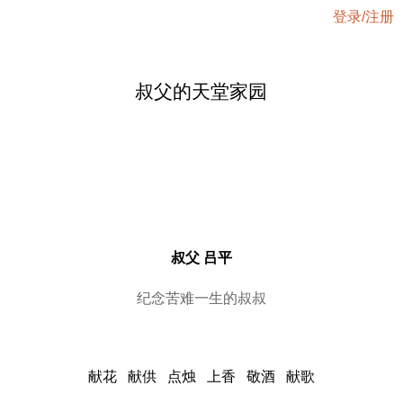
登录/注册
叔父的天堂家园
叔父 吕平
纪念苦难一生的叔叔
献花
献供
点烛
上香
敬酒
献歌