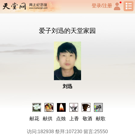
登录/注册
爱子刘迅的天堂家园
刘迅
献花
献供
点烛
上香
敬酒
献歌
访问:182938 祭拜:107230 留言:25550