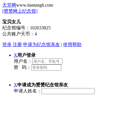
天堂网
www.tiantang6.com
[赟赟网上纪念馆]
宝贝女儿
纪念馆编号：
102033825
公共账户天币：
4
登录
注册
申请为纪念馆亲友
|
使用帮助
X
用户登录
用户名：
密 码：
X
申请成为赟赟纪念馆亲友
申请人姓名：