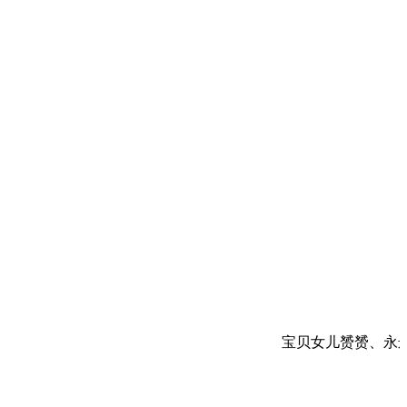
宝贝女儿赟赟、永